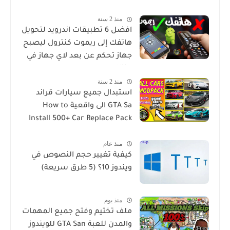
منذ 2 سنة
افضل 6 تطبيقات اندرويد لتحويل
هاتفك إلى ريموت كنترول ليصبح
جهاز تحكم عن بعد لاي جهاز في
منزلك
منذ 2 سنة
استبدال جميع سيارات قراند
GTA Sa الى واقعية How to
Install 500+ Car Replace Pack
in GTA San
منذ عام
كيفية تغيير حجم النصوص في
ويندوز 10؟ (5 طرق سريعة)
منذ يوم
ملف تختيم وفتح جميع المهمات
والمدن للعبة GTA San للويندوز