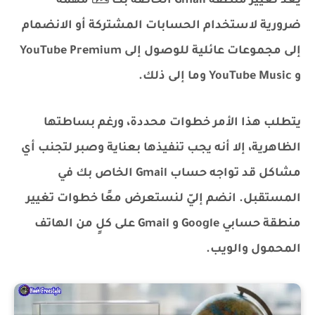
يُعد تغيير منطقة Gmail الخاصة بك 🗺️ مهمة
ضرورية لاستخدام الحسابات المشتركة أو الانضمام
إلى مجموعات عائلية للوصول إلى YouTube Premium
و YouTube Music وما إلى ذلك.
يتطلب هذا الأمر خطوات محددة، ورغم بساطتها
الظاهرية، إلا أنه يجب تنفيذها بعناية وصبر لتجنب أي
مشاكل قد تواجه حساب Gmail الخاص بك في
المستقبل. انضم إليّ لنستعرض معًا خطوات تغيير
منطقة حسابي Google و Gmail على كلٍ من الهاتف
المحمول والويب.