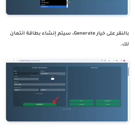
بالنقر على خيار Generate، سيتم إنشاء بطاقة ائتمان
لك.