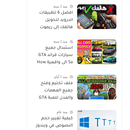
منذ 2 سنة
مترجم للاندرويد
افضل 6 تطبيقات
اندرويد لتحويل
هاتفك إلى ريموت
كنترول ليصبح جهاز
منذ 2 سنة
تحكم عن بعد لاي
استبدال جميع
جهاز في منزلك
سيارات قراند GTA
Sa الى واقعية How
to Install 500+ Car
منذ 1 أيام
Replace Pack in GTA
ملف تختيم وفتح
San
جميع المهمات
والمدن للعبة GTA
San للويندوز
منذ عام
كيفية تغيير حجم
النصوص في ويندوز