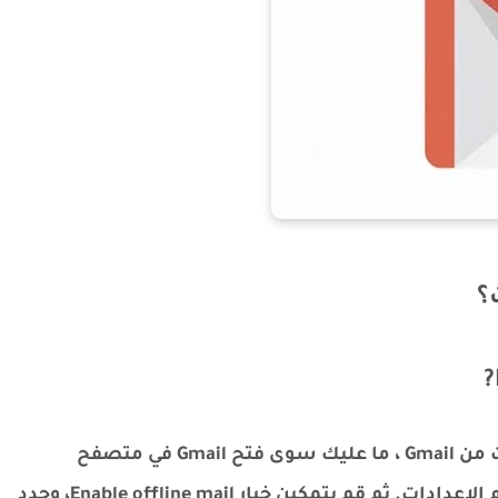
باختصار، لتنشيط الإصدار غير المتصل بالإنترنت من Gmail ، ما عليك سوى فتح Gmail في متصفح
Chrome وتحديد علامة التبويب Offline من قسم الإعدادات. ثم قم بتمكين خيار Enable offline mail، وحدد