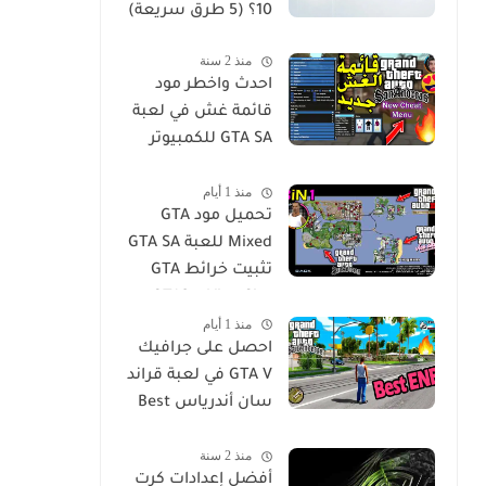
10؟ (5 طرق سريعة)
منذ 2 سنة
احدث واخطر مود
قائمة غش في لعبة
GTA SA للكمبيوتر
GTA San Andreas
منذ 1 أيام
Cheat Menu Mod
تحميل مود GTA
Free Download for
Mixed للعبة GTA SA
PC
تثبيت خرائط GTA
Vice City و GTA3 مع
منذ 1 أيام
جميع الميزات في
احصل على جرافيك
لعبة San Andres
GTA V في لعبة قراند
سان أندرياس Best
ENB Series
منذ 2 سنة
Graphics MOD -
أفضل إعدادات كرت
GTA Sa For