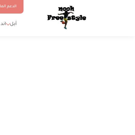
الدعم الما
أبل
اند