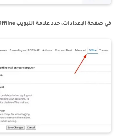
في صفحة الإعدادات، حدد علامة التبويب Offline. قم بتفعيل خيار "Enable offline mail".