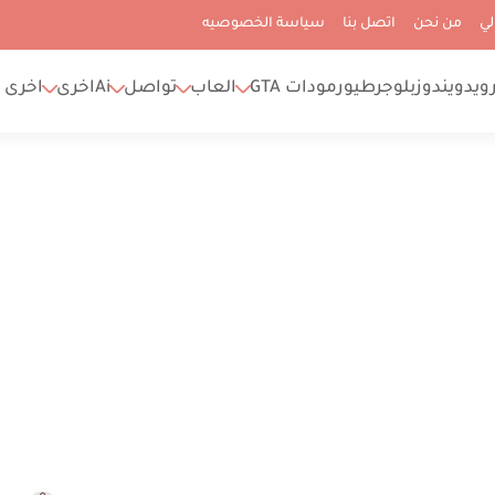
لي
من نحن
اتصل بنا
سياسة الخصوصيه
رويد
ويندوز
بلوجر
طيور
مودات GTA
العاب
تواصل
Ai
اخرى
اخرى 2