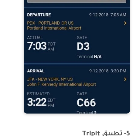
5- تطبيق TripIt