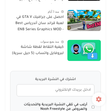
في لعبة San Andres
منذ 3 أيام
احصل على جرافيك GTA V في
لعبة قراند سان أندرياس Best
ENB Series Graphics MOD -
GTA Sa For Windows 10
منذ بضع سنوات
كيفية التقاط لقطة شاشة
لبروفايل واتساب (5 حيل سرية)
اشترك في النشرة البريدية
أرغب في تلقي النشرة البريدية والتحديثات
والعروض من Nooh Freestyle