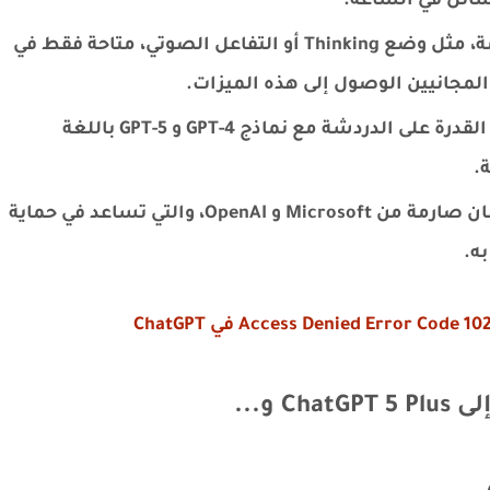
سائل في الساعة.
الميزات المتقدمة: بعض الميزات المتقدمة، مثل وضع Thinking أو التفاعل الصوتي، متاحة فقط في
لمجانيين الوصول إلى هذه الميزات.
اللغة العربية: توفر منصات مثل GPT Chat القدرة على الدردشة مع نماذج GPT-4 و GPT-5 باللغة
.
الأمان: يعمل GPT-5 بموجب بروتوكولات أمان صارمة من Microsoft و OpenAI، والتي تساعد في حماية
ه.