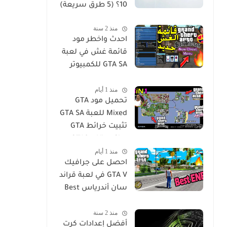
10؟ (5 طرق سريعة)
منذ 2 سنة
احدث واخطر مود
قائمة غش في لعبة
GTA SA للكمبيوتر
GTA San Andreas
منذ 1 أيام
Cheat Menu Mod
تحميل مود GTA
Free Download for
Mixed للعبة GTA SA
PC
تثبيت خرائط GTA
Vice City و GTA3 مع
منذ 1 أيام
جميع الميزات في
احصل على جرافيك
لعبة San Andres
GTA V في لعبة قراند
سان أندرياس Best
ENB Series
منذ 2 سنة
Graphics MOD -
أفضل إعدادات كرت
GTA Sa For