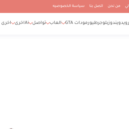
لي
من نحن
اتصل بنا
سياسة الخصوصيه
رويد
ويندوز
بلوجر
طيور
مودات GTA
العاب
تواصل
Ai
اخرى
اخرى 2