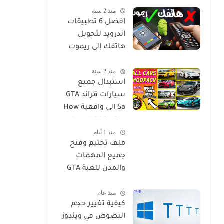
منذ 2 سنة
مترجم للاندرويد
افضل 6 تطبيقات
اندرويد لتحويل
هاتفك إلى ريموت
كنترول ليصبح جهاز
منذ 2 سنة
تحكم عن بعد لاي
استبدال جميع
جهاز في منزلك
سيارات قراند GTA
Sa الى واقعية How
to Install 500+ Car
منذ 1 أيام
Replace Pack in GTA
ملف تختيم وفتح
San
جميع المهمات
والمدن للعبة GTA
San للويندوز
منذ عام
كيفية تغيير حجم
النصوص في ويندوز