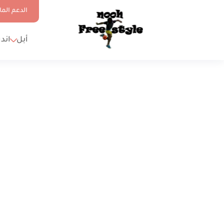
الدعم الما
أبل
اند