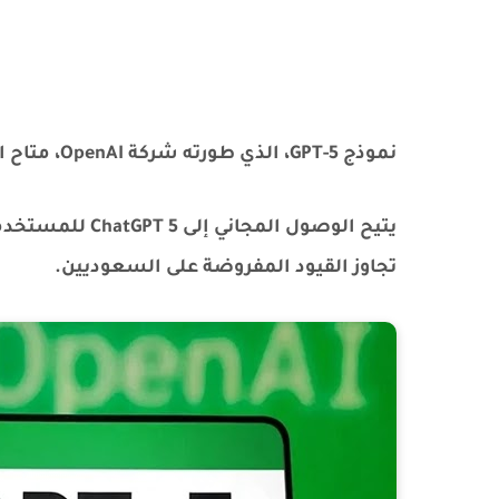
نموذج GPT-5، الذي طورته شركة OpenAI، متاح الآن للمستخدمين مجانًا على العديد من المنصات.
يتيح الوصول الم
تجاوز القيود المفروضة على السعوديين.