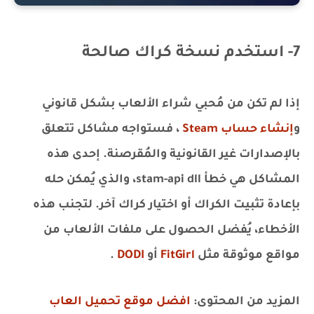
7- استخدم نسخة كراك صالحة
إذا لم تكن من مُحبي شراء الألعاب بشكل قانوني
و
إنشاء حساب Steam
، فستواجه مشاكل تتعلق
بالإصدارات غير القانونية والمُقرصنة. إحدى هذه
المشاكل هي خطأ stam-api dll، والذي يُمكن حله
بإعادة تثبيت الكراك أو اختيار كراك آخر. لتجنب هذه
الأخطاء، يُفضل الحصول على ملفات الألعاب من
مواقع موثوقة مثل
FitGirl
أو
DODI
.
المزيد من المحتوى:
افضل موقع تحميل العاب