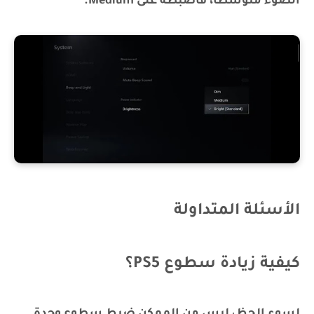
الضوء متوسطًا، فاضبطه على Medium.
الأسئلة المتداولة
كيفية زيادة سطوع PS5؟