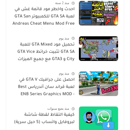
منذ 2 سنة
احدث واخطر مود قائمة غش في
لعبة GTA SA للكمبيوتر GTA San
Andreas Cheat Menu Mod Free
Download for PC
منذ يوم
تحميل مود GTA Mixed للعبة
GTA SA تثبيت خرائط GTA Vice
City و GTA3 مع جميع الميزات
في لعبة San Andres
منذ يوم
احصل على جرافيك GTA V في
لعبة قراند سان أندرياس Best
ENB Series Graphics MOD -
GTA Sa For Windows 10
منذ بضع سنوات
كيفية التقاط لقطة شاشة
لبروفايل واتساب (5 حيل سرية)