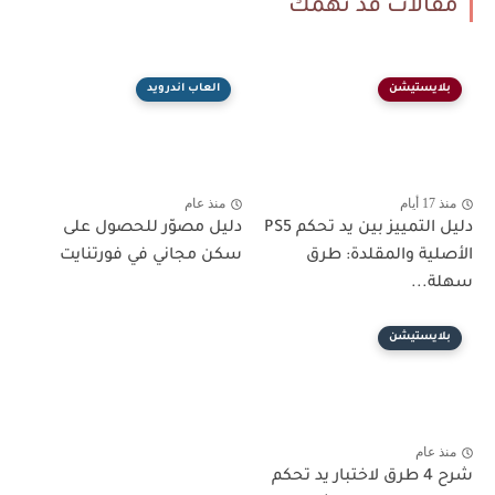
مقالات قد تهمك
بلايستيشن
العاب اندرويد
منذ 17 أيام
منذ عام
دليل التمييز بين يد تحكم PS5
دليل مصوّر للحصول على
الأصلية والمقلدة: طرق
سكن مجاني في فورتنايت
سهلة...
بلايستيشن
منذ عام
شرح 4 طرق لاختبار يد تحكم