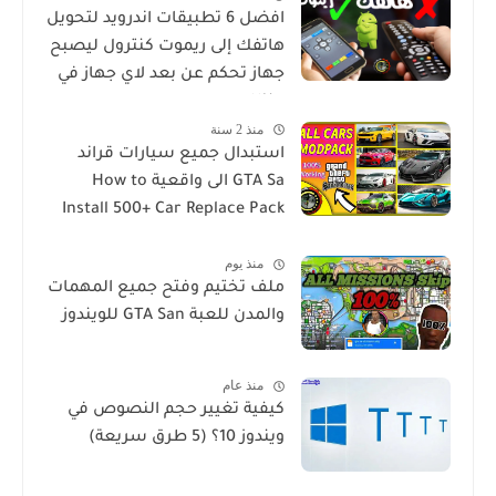
افضل 6 تطبيقات اندرويد لتحويل
هاتفك إلى ريموت كنترول ليصبح
جهاز تحكم عن بعد لاي جهاز في
منزلك
منذ 2 سنة
استبدال جميع سيارات قراند
GTA Sa الى واقعية How to
Install 500+ Car Replace Pack
in GTA San
منذ يوم
ملف تختيم وفتح جميع المهمات
والمدن للعبة GTA San للويندوز
منذ عام
كيفية تغيير حجم النصوص في
ويندوز 10؟ (5 طرق سريعة)