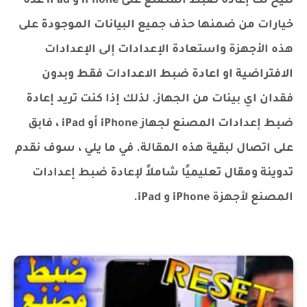
تتيح لك إعادة ضبط المصنع على iPhone و iPad عدة
خيارات من ضمنها حذف جميع البيانات الموجودة على
هذه الأجهزة واستعادة الإعدادات إلى الإعدادات
الافتراضية او اعادة ضبط الاعدادات فقط وبدون
فقدان اي بينات من الجهاز. لذلك إذا كنت تريد إعادة
ضبط إعدادات المصنع لجهاز iPhone أو iPad ، فابق
على اتصال لبقية هذه المقالة. في ما يلي ، سوف نقدم
تدوينة ومقال تعليميًا شاملاً لإعادة ضبط إعدادات
المصنع لأجهزة iPhone و iPad.