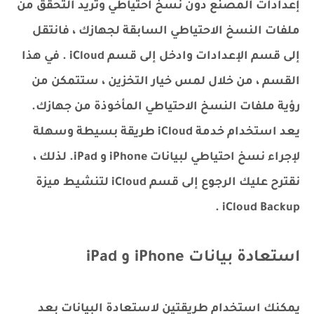
إعدادات المصنع دون نسخ احتياطي وتريد التحقق من
ملفات النسخ الاحتياطي السابقة لجهازك ، فانتقل
إلى قسم الإعدادات وادخل إلى قسم iCloud . في هذا
القسم ، من خلال لمس خيار التخزين ، ستتمكن من
رؤية ملفات النسخ الاحتياطي المأخوذة من جهازك.
يعد استخدام خدمة iCloud طريقة بسيطة وسهلة
لإجراء نسخ احتياطي لبيانات iPhone و iPad. لذلك ،
نقترح عليك الرجوع إلى قسم iCloud لتنشيط ميزة
iCloud Backup .
استعادة بيانات iPhone و iPad
يمكنك استخدام طريقتين لاستعادة البيانات بعد