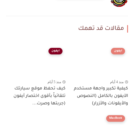
مقالات قد تهمك
ايفون
ايفون
منذ 4 أيام
منذ 5 أيام
كيفية تكبير واجهة مستخدم
كيف تحفظ موقع سيارتك
الآيفون بالكامل (النصوص
تلقائياً بأقوى اختصار آيفون
والأيقونات والأزرار)
(جربتها وصرت...
MacBook