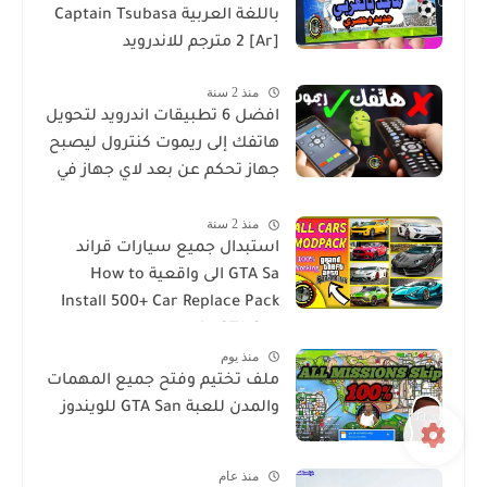
باللغة العربية Captain Tsubasa
2 [Ar] مترجم للاندرويد
منذ 2 سنة
افضل 6 تطبيقات اندرويد لتحويل
هاتفك إلى ريموت كنترول ليصبح
جهاز تحكم عن بعد لاي جهاز في
منزلك
منذ 2 سنة
استبدال جميع سيارات قراند
GTA Sa الى واقعية How to
Install 500+ Car Replace Pack
in GTA San
منذ يوم
ملف تختيم وفتح جميع المهمات
والمدن للعبة GTA San للويندوز
منذ عام