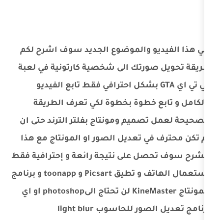
و والموضوع الجديد سوف اشرح لكم
ورتك الى شخصية كارتونية في لعبة
 تي اي GTA بشكل احترافي فقط تابع الفيديو
 خطوة بخطوة لكي تعرف الطريقة
صميم ومونتاج بفلتر الترند حتى ان
ي تعديل الصور او المونتاج مع هذا
ل على نتيجة رائعة و إحترافية فقط
بستعمال الهاتف و تطيق Picsart و toonapp و برنامج
المونتاج KineMaster لن تحتاج الىphotoshop او اي
 للحاسوب light blur