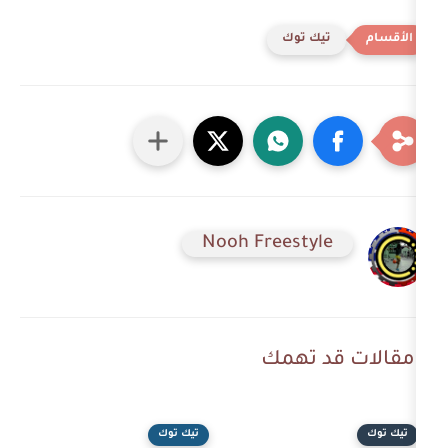
 توك
Nooh Freesty
 تهمك
تيك توك