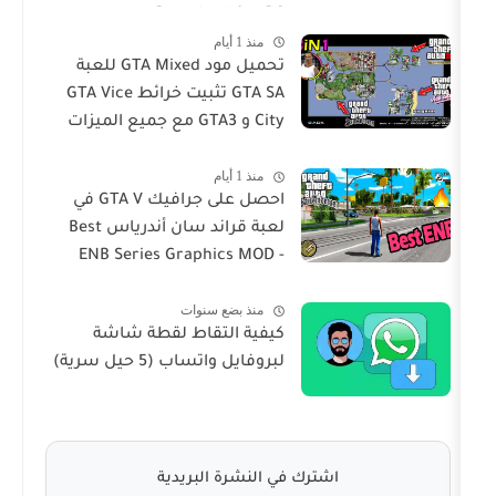
Download for PC
منذ 1 أيام
تحميل مود GTA Mixed للعبة
GTA SA تثبيت خرائط GTA Vice
City و GTA3 مع جميع الميزات
في لعبة San Andres
منذ 1 أيام
احصل على جرافيك GTA V في
لعبة قراند سان أندرياس Best
ENB Series Graphics MOD -
GTA Sa For Windows 10
منذ بضع سنوات
كيفية التقاط لقطة شاشة
لبروفايل واتساب (5 حيل سرية)
اشترك في النشرة البريدية