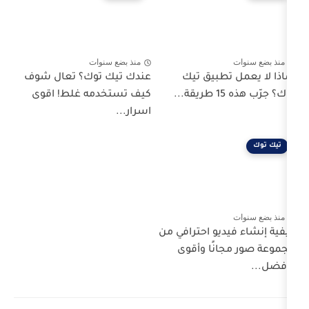
منذ بضع سنوات
بيق تيك
عندك تيك توك؟ تعال شوف
كيف تستخدمه غلط! اقوى
اسرار...
و احترافي من
ا وأقوى