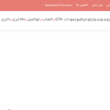
لي
من نحن
اتصل بنا
سياسة الخصوصيه
رويد
ويندوز
بلوجر
طيور
مودات GTA
العاب
تواصل
Ai
اخرى
اخرى 2