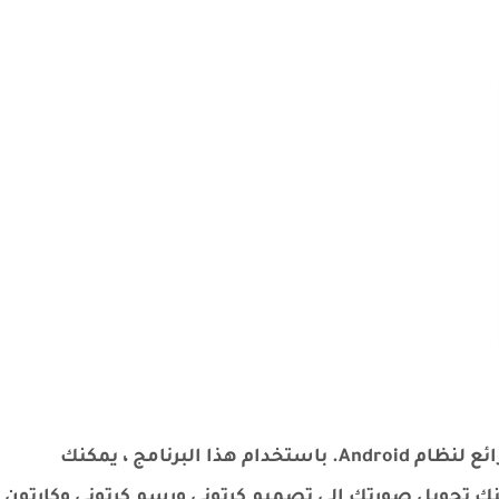
تطبيق Cartoon Yourself هو تطبيق محرر صور رائع لنظام Android. باستخدام هذا البرنامج ، يمكنك
 تحويل صورتك إلى تصميم كرتوني ورسم كرتوني وكارتون