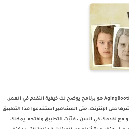
في السابق ، انتشر هذا البرنامج على الإنترنت. AgingBooth هو برنامج يوضح لك كيفية التقدم في العمر.
ها على الإنترنت. حتى المشاهير استخدموا هذا التطبيق
و مع تقدمك في السن ، فثبّت التطبيق وافتحه. يمكنك