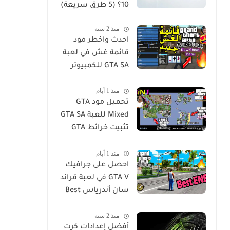
10؟ (5 طرق سريعة)
منذ 2 سنة
احدث واخطر مود
قائمة غش في لعبة
GTA SA للكمبيوتر
GTA San Andreas
منذ 1 أيام
Cheat Menu Mod
تحميل مود GTA
Free Download for
Mixed للعبة GTA SA
PC
تثبيت خرائط GTA
Vice City و GTA3 مع
منذ 1 أيام
جميع الميزات في
احصل على جرافيك
لعبة San Andres
GTA V في لعبة قراند
سان أندرياس Best
ENB Series
منذ 2 سنة
Graphics MOD -
أفضل إعدادات كرت
GTA Sa For