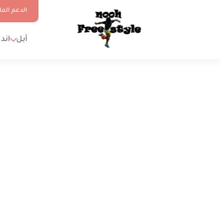
الدعم الما
أبل
اند