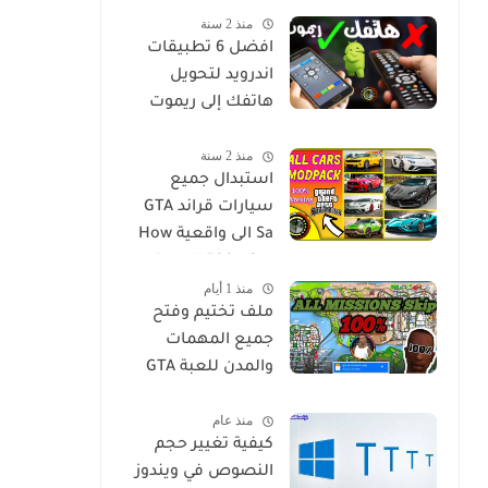
منذ 2 سنة
مترجم للاندرويد
افضل 6 تطبيقات
اندرويد لتحويل
هاتفك إلى ريموت
كنترول ليصبح جهاز
منذ 2 سنة
تحكم عن بعد لاي
استبدال جميع
جهاز في منزلك
سيارات قراند GTA
Sa الى واقعية How
to Install 500+ Car
منذ 1 أيام
Replace Pack in GTA
ملف تختيم وفتح
San
جميع المهمات
والمدن للعبة GTA
San للويندوز
منذ عام
كيفية تغيير حجم
النصوص في ويندوز