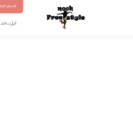
الدعم الما
أبل
اند