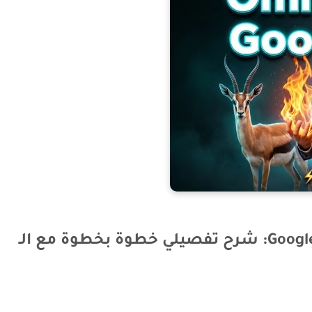
أسرار وخفايا Omni Flash في Google Flow: شرح تفصيلي خطوة بخطوة مع الـ