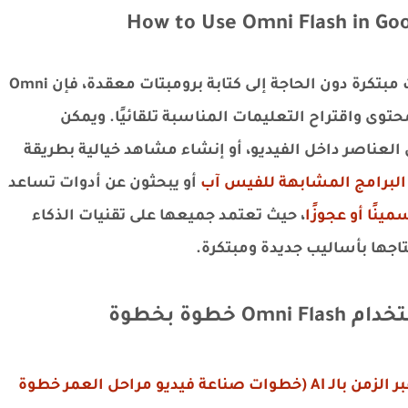
How to Use Omni Flash in Goo
إذا كنت تبحث عن طريقة ذكية لإنشاء فيديوهات مبتكرة دون الحاجة إلى كتابة برومبتات معقدة، فإن Omni
المحتوى واقتراح التعليمات المناسبة تلقائيًا. ويمكن
لعناصر داخل الفيديو، أو إنشاء مشاهد خيالية بطريقة
البرامج المشابهة للفيس آب
أو يبحثون عن أدوات تساعد
نًا أو عجوزًا
، حيث تعتمد جميعها على تقنيات الذكاء
اجها بأساليب جديدة ومبتكرة.
وة بخطوة
كيفية تحويل ملامح الوجه عبر الزمن بالـ AI (خطوات صناعة فيديو مراحل العمر خطوة