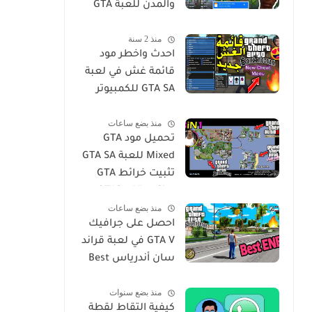
والمدن للعبة GTA
San للويندوز
منذ 2 سنة
احدث واخطر مود
قائمة غش في لعبة
GTA SA للكمبيوتر
GTA San Andreas
منذ بضع ساعات
Cheat Menu Mod
تحميل مود GTA
Free Download for
Mixed للعبة GTA SA
PC
تثبيت خرائط GTA
Vice City و GTA3 مع
منذ بضع ساعات
جميع الميزات في
احصل على جرافيك
لعبة San Andres
GTA V في لعبة قراند
سان أندرياس Best
ENB Series
منذ بضع سنوات
Graphics MOD -
كيفية التقاط لقطة
GTA Sa For