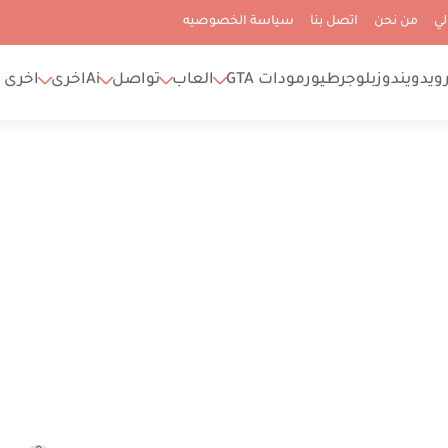
لي
من نحن
اتصل بنا
سياسة الخصوصيه
رويد
ويندوز
بلوجر
طيور
مودات GTA
العاب
تواصل
Ai
اخرى
اخرى 2