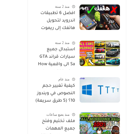
منذ 2 سنة
مترجم للاندرويد
افضل 6 تطبيقات
اندرويد لتحويل
هاتفك إلى ريموت
كنترول ليصبح جهاز
منذ 2 سنة
تحكم عن بعد لاي
استبدال جميع
جهاز في منزلك
سيارات قراند GTA
Sa الى واقعية How
to Install 500+ Car
منذ عام
Replace Pack in GTA
كيفية تغيير حجم
San
النصوص في ويندوز
10؟ (5 طرق سريعة)
منذ بضع ساعات
ملف تختيم وفتح
جميع المهمات