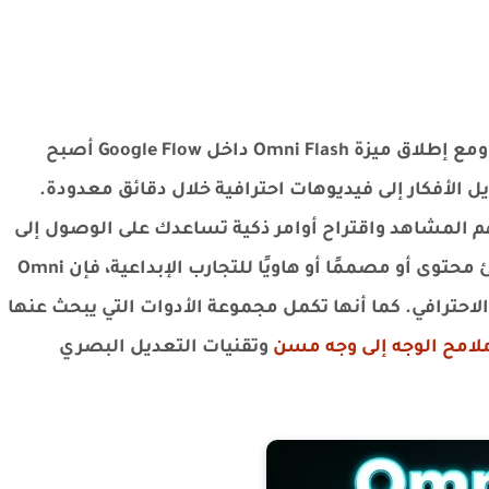
يشهد عالم الذكاء الاصطناعي تطورًا متسارعًا، ومع إطلاق ميزة Omni Flash داخل Google Flow أصبح
 الأفكار إلى فيديوهات احترافية خلال دقائق معدودة.
فهم المشاهد واقتراح أوامر ذكية تساعدك على الوصول إلى
نتائج مذهلة بأقل جهد ممكن. سواء كنت منشئ محتوى أو مصممًا أو هاويًا للتجارب الإبداعية، فإن Omni
يع والاحترافي. كما أنها تكمل مجموعة الأدوات التي يبحث عنها
لامح الوجه إلى وجه مسن
وتقنيات التعديل البصري