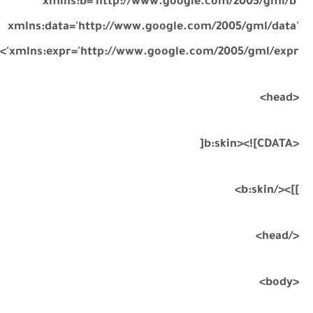
xmlns:b='http://www.google.com/2005/gml/b'
xmlns:data='http://www.google.com/2005/gml/data'
xmlns:expr='http://www.google.com/2005/gml/expr'>
<head>
<b:skin><![CDATA[
]]></b:skin>
</head>
<body>