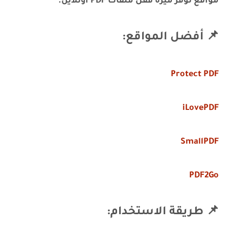
مواقع توفر ميزة قفل ملفات PDF أونلاين.
📌 أفضل المواقع:
Protect PDF
iLovePDF
SmallPDF
PDF2Go
📌 طريقة الاستخدام: