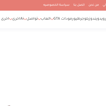
لي
من نحن
اتصل بنا
سياسة الخصوصيه
رويد
ويندوز
بلوجر
طيور
مودات GTA
العاب
تواصل
Ai
اخرى
اخرى 2