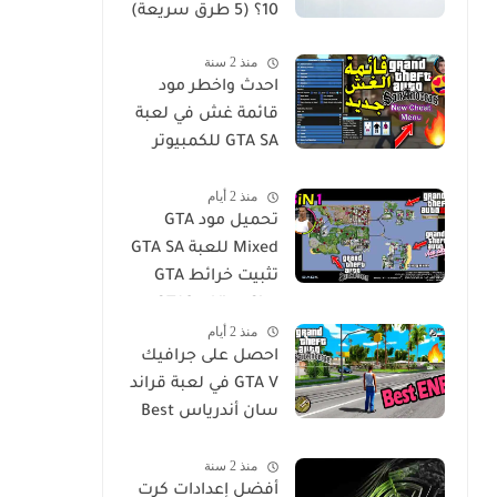
10؟ (5 طرق سريعة)
منذ 2 سنة
احدث واخطر مود
قائمة غش في لعبة
GTA SA للكمبيوتر
GTA San Andreas
منذ 2 أيام
Cheat Menu Mod
تحميل مود GTA
Free Download for
Mixed للعبة GTA SA
PC
تثبيت خرائط GTA
Vice City و GTA3 مع
منذ 2 أيام
جميع الميزات في
احصل على جرافيك
لعبة San Andres
GTA V في لعبة قراند
سان أندرياس Best
ENB Series
منذ 2 سنة
Graphics MOD -
أفضل إعدادات كرت
GTA Sa For