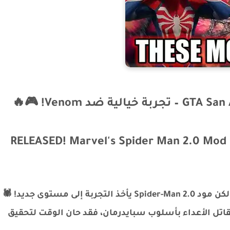
RELEASED! Marvel's Spider Man 2.0 Mod 
عالم GTA San Andreas مليء بالمودات الرائعة، لكن مود Spider-Man 2.0 يأخذ التجربة إلى مستوى جديد! 🕷️
 وتقاتل الأعداء بأسلوب سبايدرمان، فقد حان الوقت لتحقيق