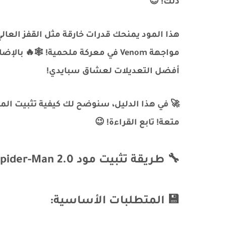
ذلك! 😍
هذا المود يمنحك قدرات خارقة مثل القفز العالي،
أفضل التعديلات لعشاق سبايدي!
🚀 في هذا الدليل، سنوضح لك كيفية تثبيت الم
متعة! تابع القراءة! 😉
🔧 طريقة تثبيت مود Spider-Man 2.0 في GTA San Andreas
💾 المتطلبات الأساسية: