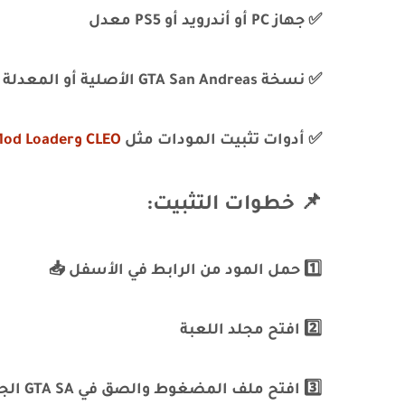
✅ جهاز PC أو أندرويد أو PS5 معدل
✅ نسخة GTA San Andreas الأصلية أو المعدلة
✅ أدوات تثبيت المودات مثل
CLEO وMod Loader
📌 خطوات التثبيت:
1️⃣ حمل المود من الرابط في الأسفل 📥
2️⃣ افتح مجلد اللعبة
3️⃣ افتح ملف المضغوط والصق في GTA SA الجديد واستبدله، لقد انتهيت! :