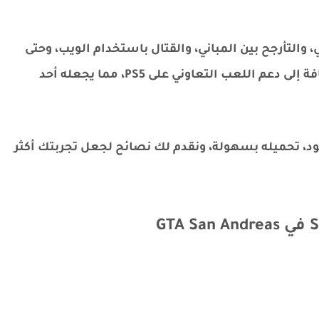
 والتأرجح بين المباني، والقتال باستخدام الويب، وحتى
مواجهة Venom في معركة ملحمية! 🕸️🔥 بالإضافة إلى دعم اللعب التعاوني على PS5، مما يجعله أحد
ود، تحميله بسهولة، ونقدم لك نصائح لجعل تجربتك أكثر