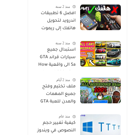
منذ 2 سنة
مترجم للاندرويد
افضل 6 تطبيقات
اندرويد لتحويل
هاتفك إلى ريموت
كنترول ليصبح جهاز
منذ 2 سنة
تحكم عن بعد لاي
استبدال جميع
جهاز في منزلك
سيارات قراند GTA
Sa الى واقعية How
to Install 500+ Car
منذ 2 أيام
Replace Pack in GTA
ملف تختيم وفتح
San
جميع المهمات
والمدن للعبة GTA
San للويندوز
منذ عام
كيفية تغيير حجم
النصوص في ويندوز