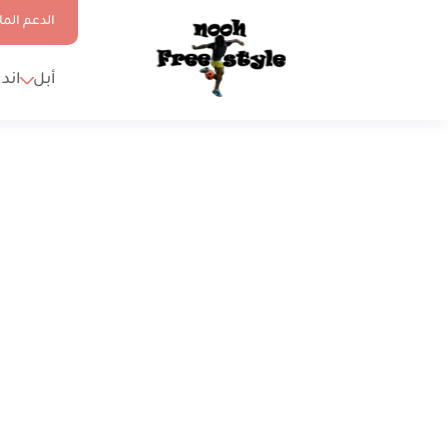
الدعم الما
أبل
اند