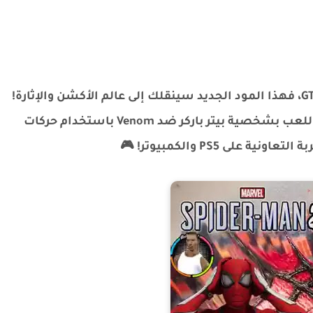
إذا كنت من عشاق سبايدرمان وGTA San Andreas، فهذا المود الجديد سينقلك إلى عالم الأكشن والإثارة!
😍🕸️ مع تحديث Spider-Man 2.0، ستتمكن من اللعب بشخصية بيتر باركر ضد Venom باستخدام حركات
على PS5 والكمبيوتر! 🎮