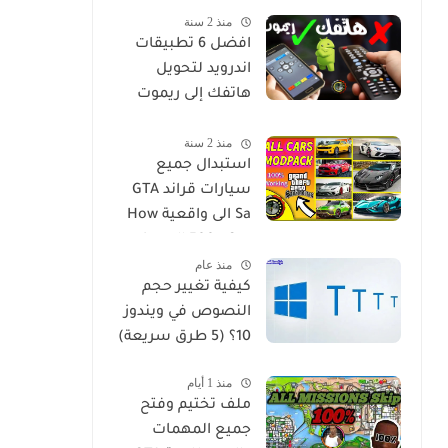
منذ 2 سنة
مترجم للاندرويد
افضل 6 تطبيقات
اندرويد لتحويل
هاتفك إلى ريموت
كنترول ليصبح جهاز
منذ 2 سنة
تحكم عن بعد لاي
استبدال جميع
جهاز في منزلك
سيارات قراند GTA
Sa الى واقعية How
to Install 500+ Car
منذ عام
Replace Pack in GTA
كيفية تغيير حجم
San
النصوص في ويندوز
10؟ (5 طرق سريعة)
منذ 1 أيام
ملف تختيم وفتح
جميع المهمات