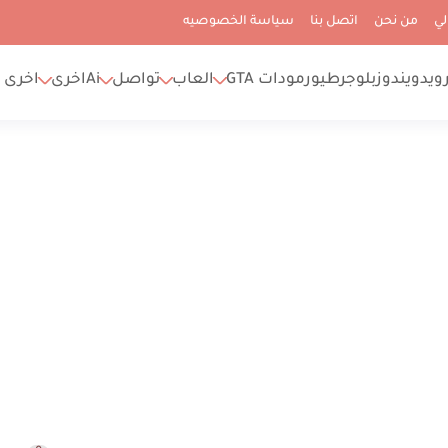
لي
من نحن
اتصل بنا
سياسة الخصوصيه
رويد
ويندوز
بلوجر
طيور
مودات GTA
العاب
تواصل
Ai
اخرى
اخرى 2