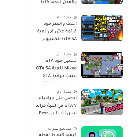
والمدن للعبة GTA
San للويندوز
منذ 2 سنة
احدث واخطر مود
قائمة غش في لعبة
GTA SA للكمبيوتر
GTA San Andreas
منذ 1 أيام
Cheat Menu Mod
تحميل مود GTA
Free Download for
Mixed للعبة GTA SA
PC
تثبيت خرائط GTA
Vice City و GTA3 مع
منذ 1 أيام
جميع الميزات في
احصل على جرافيك
لعبة San Andres
GTA V في لعبة قراند
سان أندرياس Best
ENB Series
منذ بضع سنوات
Graphics MOD -
كيفية التقاط لقطة
GTA Sa For