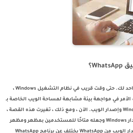
قبل أن نواصل القراءة ، نحتاج إلى شرح شيء واحد لك. حتى وقت قريب في نظام التشغيل Windows ،
ل برنامج WhatsApp ، انتهى بك الأمر في مواجهة بيئة مشابهة لمساحة الويب الخاصة بـ
WhatsApp ، ولم يكن هناك فرق بين برنامج Windows وإصدار الويب. الآن ، ومع ذلك ، تغيرت هذه القصة ،
ومنذ بعض الوقت ، قام WhatsApp بتحديث إصدار Windows وجعله متاحًا للمستخدمين بمظهر ومظهر
أفضل بكثير. لذا ، أخيرًا ، ضع في اعتبارك أن إصدار الويب من WhatsApp يختلف عن برنامج WhatsApp