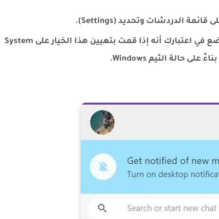
مة الدردشات وتحديد (Settings).
بعد ذلك ، أدخل (Theme) وحدد خيار Dark. ضع في اعتبارك أنه إذا قمت بتعيين هذا الخيار على System