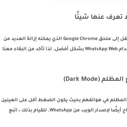
في هذا القسم ، سنناقش الحيل المتاحة ثم ننتقل إلى ملحق Google Chrome الذي يمكنه إزالة العديد من
قيود WhatsApp نيابة عنك ويساعدك على استخدام WhatsApp Web بشكل أفضل. لذا تأكد من البقاء معنا
لمظلم في هواتفهم بحيث يكون الضغط أقل على العينين
خاصة في الليل. لحسن الحظ ، هذا الاحتمال متاح أيضًا لإصدار الويب من WhatsApp. للقيام بذلك ، اتبع