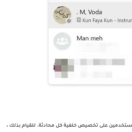
WhatsApp Web هي قدرة المستخدمين على تخصيص خلفية كل محادثة. للقيام بذلك ،