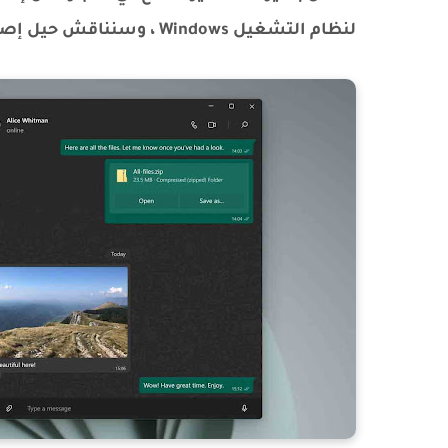
لنظام التشغيل Windows ، وسنناقش حيل إصدار الويب في بقية هذه المقالة.