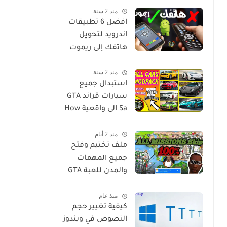
منذ 2 سنة
مترجم للاندرويد
افضل 6 تطبيقات
اندرويد لتحويل
هاتفك إلى ريموت
كنترول ليصبح جهاز
منذ 2 سنة
تحكم عن بعد لاي
استبدال جميع
جهاز في منزلك
سيارات قراند GTA
Sa الى واقعية How
to Install 500+ Car
منذ 2 أيام
Replace Pack in GTA
ملف تختيم وفتح
San
جميع المهمات
والمدن للعبة GTA
San للويندوز
منذ عام
كيفية تغيير حجم
النصوص في ويندوز