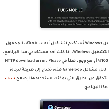
Gameloop هو محاكي Android على نظام التشغيل Windows يُستخدم لتشغيل ألعاب الهاتف المحمول
مثل PUBG وCall of Duty وما إلى ذلك على نظام التشغيل Windows. إذا كنت أحد مستخدمي هذا البرنامج،
فقد ترى أحيانًا أن خيار تنزيل الملف عالق بنسبة 100% أو مع وجود خطأ في HTTP download error. Please
check your network connection. Error code 2. لحل مشاكل Gameloop هذه، تحتاج إلى طريقة لتجاوز
سبب
ذا البرنامج.