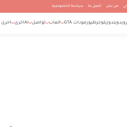
لي
من نحن
اتصل بنا
سياسة الخصوصيه
رويد
ويندوز
بلوجر
طيور
مودات GTA
العاب
تواصل
Ai
اخرى
اخرى 2