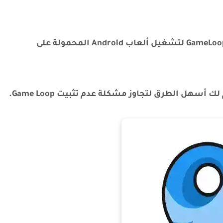
يواجه المستخدمون الذين يستخدمون برنامج GameLoop لتشغيل ألعاب Android المحمولة على