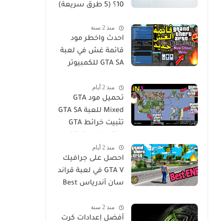
10؟ (5 طرق سريعة)
منذ 2 سنة
احدث واخطر مود
قائمة غش في لعبة
GTA SA للكمبيوتر
GTA San Andreas
منذ 2 أيام
Cheat Menu Mod
تحميل مود GTA
Free Download for
Mixed للعبة GTA SA
PC
تثبيت خرائط GTA
Vice City و GTA3 مع
منذ 2 أيام
جميع الميزات في
احصل على جرافيك
لعبة San Andres
GTA V في لعبة قراند
سان أندرياس Best
ENB Series
منذ 2 سنة
Graphics MOD -
أفضل إعدادات كرت
GTA Sa For