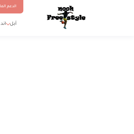
الدعم الما
أبل
اند