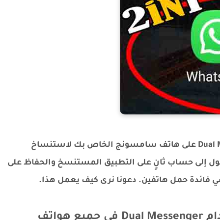
لحسن الحظ، يمكنك استخدام ميزة Dual Messenger على هاتف سامسونج الخاص بك لاستنساخ
ول إلى حساب ثانٍ على التطبيق المستنسخ والحفاظ على
 فائدة حمل هاتفين. دعونا نرى كيف يعمل هذا.
كيفية استنساخ التطبيقات باستخدام Dual Messenger في جميع هواتف