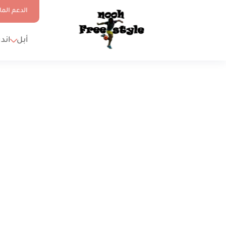
الدعم الما
أبل
اند