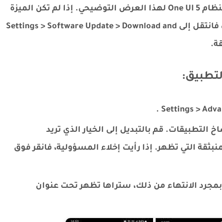
نحن نستخدم هاتف Samsung يعمل بنظام One UI 5 لهذا العرض التوضيحي. إذا لم تكن الميزة
متاحة على هاتف Samsung الخاص بك حتى الآن، فانتقل إلى Settings > Software Update > Download and
لتطبيق:
التطبيقات. قم بالتبديل إلى الخيار الذي تريد
ق Install في النافذة المنبثقة التي تظهر. إذا رأيت إخلاء المسؤولية، فانقر فوق
بمجرد الانتهاء من ذلك، ستراها تظهر تحت عنوان