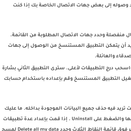
 وصوله إلى بعض جهات الاتصال الخاصة بك إذا كنت
ال منفصلة وحدد جهات الاتصال المطلوبة من القائمة.
تريد أن يتمكن التطبيق المستنسخ من الوصول إلى جهات
دقاء والعائلة.
اسحب درج التطبيقات لأعلى. سترى التطبيق الثاني بشارة
تشغيل التطبيق المستنسخ وقم بإعداده باستخدام حسابك
ريد فيه حذف جميع البيانات الموجودة بداخله. ما عليك
سوى الانتقال إلى نفس القائمة وإيقاف تشغيلها والضغط على Uninstall . إذا قمت بإعداد عدة تطبيقات
مستنسخة وتريد حذفها جميعًا مرة واحدة، فانقر فوق قائمة النقاط الثلاث وحدد Delete all my data لمسح