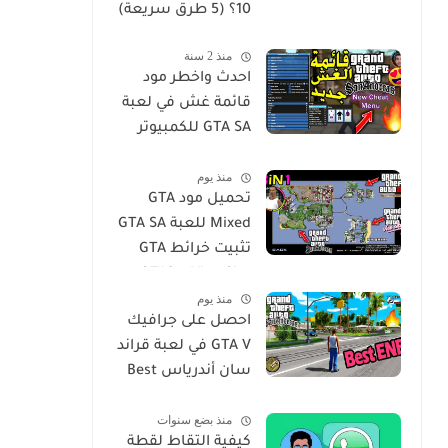
10؟ (5 طرق سريعة)
منذ 2 سنة
احدث واخطر مود
قائمة غش في لعبة
GTA SA للكمبيوتر
GTA San Andreas
منذ يوم
Cheat Menu Mod
تحميل مود GTA
Free Download for
Mixed للعبة GTA SA
PC
تثبيت خرائط GTA
Vice City و GTA3 مع
منذ يوم
جميع الميزات في
احصل على جرافيك
لعبة San Andres
GTA V في لعبة قراند
سان أندرياس Best
ENB Series
منذ بضع سنوات
Graphics MOD -
كيفية التقاط لقطة
GTA Sa For