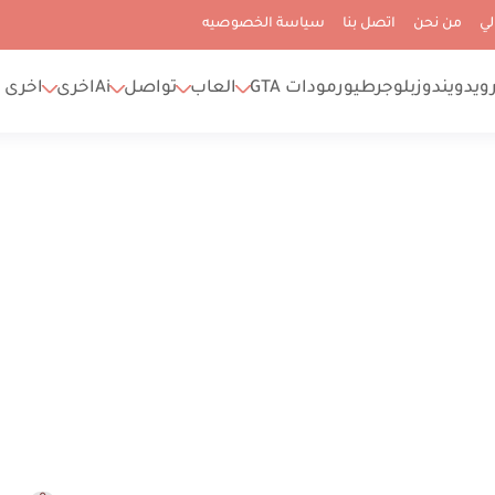
لي
من نحن
اتصل بنا
سياسة الخصوصيه
رويد
ويندوز
بلوجر
طيور
مودات GTA
العاب
تواصل
Ai
اخرى
اخرى 2