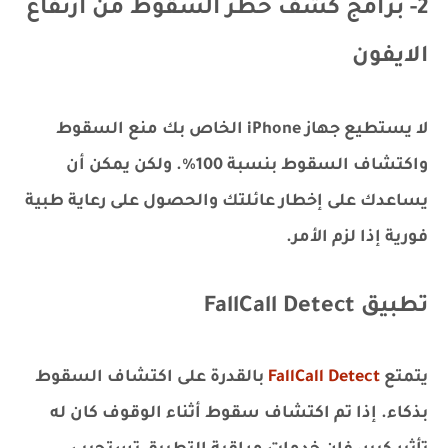
2- برامج كشف خطر السقوط من ارتفاع
الايفون
لا يستطيع جهاز iPhone الخاص بك منع السقوط
واكتشاف السقوط بنسبة 100%. ولكن يمكن أن
يساعدك على إخطار عائلتك والحصول على رعاية طبية
فورية إذا لزم الأمر.
تطبيق FallCall Detect
يتمتع
FallCall Detect
بالقدرة على اكتشاف السقوط
بذكاء. إذا تم اكتشاف سقوط أثناء الوقوف كان له