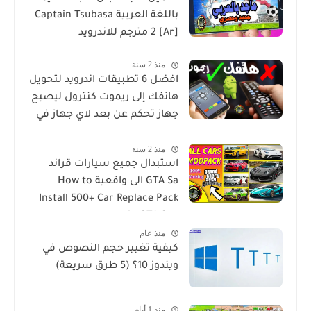
باللغة العربية Captain Tsubasa
2 [Ar] مترجم للاندرويد
منذ 2 سنة
افضل 6 تطبيقات اندرويد لتحويل
هاتفك إلى ريموت كنترول ليصبح
جهاز تحكم عن بعد لاي جهاز في
منزلك
منذ 2 سنة
استبدال جميع سيارات قراند
GTA Sa الى واقعية How to
Install 500+ Car Replace Pack
in GTA San
منذ عام
كيفية تغيير حجم النصوص في
ويندوز 10؟ (5 طرق سريعة)
منذ 1 أيام