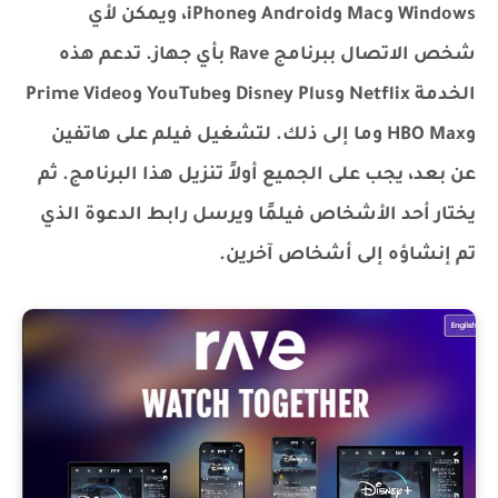
Windows وMac وAndroid وiPhone، ويمكن لأي
شخص الاتصال ببرنامج Rave بأي جهاز. تدعم هذه
الخدمة Netflix وDisney Plus وYouTube وPrime Video
وHBO Max وما إلى ذلك. لتشغيل فيلم على هاتفين
عن بعد، يجب على الجميع أولاً تنزيل هذا البرنامج. ثم
يختار أحد الأشخاص فيلمًا ويرسل رابط الدعوة الذي
تم إنشاؤه إلى أشخاص آخرين.