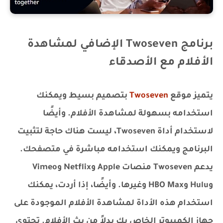
برنامج Twoseven الإضافي لمشاهدة
الأفلام مع الأصدقاء
يتميز موقع
Twoseven
بتصميم بسيط ويمكنك
استخدامه بسهولة لمشاهدة الأفلام. وأيضًا
لاستخدام أداة Twoseven، ليست هناك حاجة لتثبيت
البرنامج ويمكنك استخدامه مباشرة في متصفحك.
يدعم Twoseven منصات Apple وNetflix وVimeo
وHulu وHBO Max وغيرها. وأيضًا، إذا أردت، يمكنك
استخدام هذه الأداة لمشاهدة الأفلام الموجودة على
جهاز الكمبيوتر الخاص بك بدلاً من بث الأفلام. تحتوي