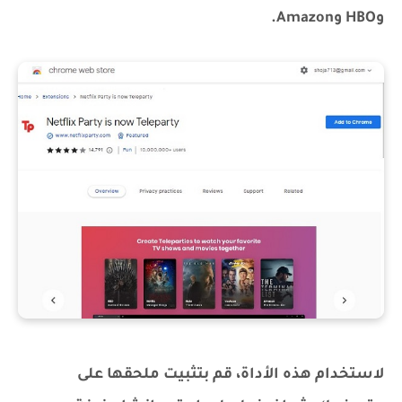
وHBO وAmazon.
لاستخدام هذه الأداة، قم بتثبيت ملحقها على