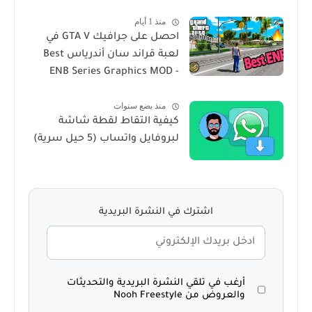
في لعبة San Andres
منذ 1 أيام
احصل على جرافيك GTA V في
لعبة قراند سان أندرياس Best
ENB Series Graphics MOD -
GTA Sa For Windows 10
منذ بضع سنوات
كيفية التقاط لقطة شاشة
لبروفايل واتساب (5 حيل سرية)
اشترك في النشرة البريدية
أرغب في تلقي النشرة البريدية والتحديثات
والعروض من Nooh Freestyle