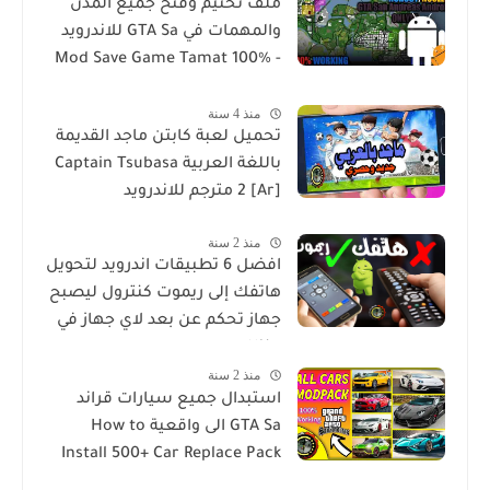
ملف تختيم وفتح جميع المدن
والمهمات في GTA Sa للاندرويد
Mod Save Game Tamat 100% -
Gta Sa Android/Mobile
منذ 4 سنة
تحميل لعبة كابتن ماجد القديمة
باللغة العربية Captain Tsubasa
2 [Ar] مترجم للاندرويد
منذ 2 سنة
افضل 6 تطبيقات اندرويد لتحويل
هاتفك إلى ريموت كنترول ليصبح
جهاز تحكم عن بعد لاي جهاز في
منزلك
منذ 2 سنة
استبدال جميع سيارات قراند
GTA Sa الى واقعية How to
Install 500+ Car Replace Pack
in GTA San