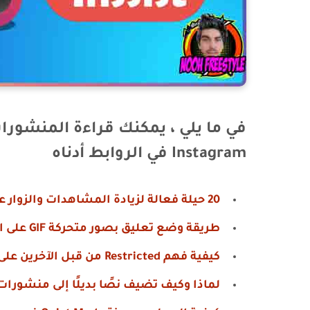
في ما يلي ، يمكنك قراءة المنشورا
Instagram في الروابط أدناه
20 حيلة فعالة لزيادة المشاهدات والزوار على الريلز انستقرام
طريقة وضع تعليق بصور متحركة GIF على الانستقرام
كيفية فهم Restricted من قبل الآخرين على Instagram
لماذا وكيف تضيف نصًا بديلًا إلى منشورات Instagram الخاصة ب