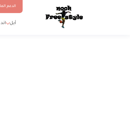
الدعم الما
أبل
اند