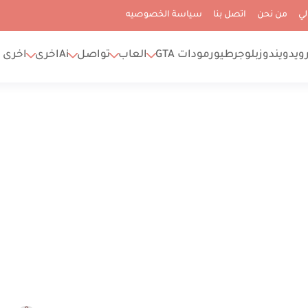
لي
من نحن
اتصل بنا
سياسة الخصوصيه
رويد
ويندوز
بلوجر
طيور
مودات GTA
العاب
تواصل
Ai
اخرى
اخرى 2