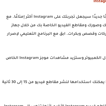
قررت أن أقدم منشورًا تعليميًا آخر وأدخل برنامجًا جديدًا سيجعل تجربتك على Instagram أكثر إمتاعًا. مع
 يمكنك إدارة Instagram الخاص بك وصورك ومقاطع الفيديو الخاصة بك من خلال جهاز
ات وقصص وبكرات. ابق مع البرنامج التعليمي لإصرار
هل تعلم أنه يمكنك أيضًا تحميل بكراتك من خلال الكمبيوتر وستزيد مشاهدات موجز Instagram الخاص
ما هو ريلز؟ Rails هي ميزة جديدة على Instagram يمكنك استخدامها لنشر مقاطع فيديو من 15 إلى 30 ثانية