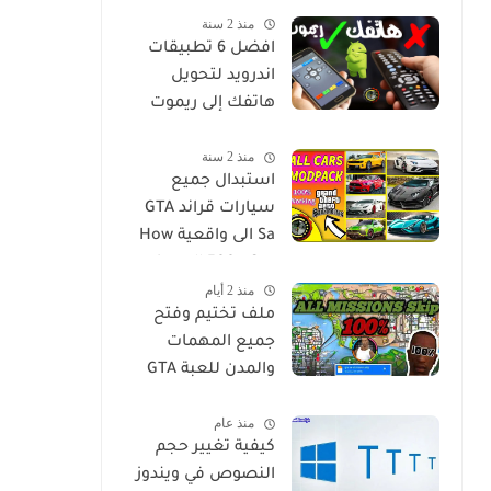
منذ 2 سنة
مترجم للاندرويد
افضل 6 تطبيقات
اندرويد لتحويل
هاتفك إلى ريموت
كنترول ليصبح جهاز
منذ 2 سنة
تحكم عن بعد لاي
استبدال جميع
جهاز في منزلك
سيارات قراند GTA
Sa الى واقعية How
to Install 500+ Car
منذ 2 أيام
Replace Pack in GTA
ملف تختيم وفتح
San
جميع المهمات
والمدن للعبة GTA
San للويندوز
منذ عام
كيفية تغيير حجم
النصوص في ويندوز