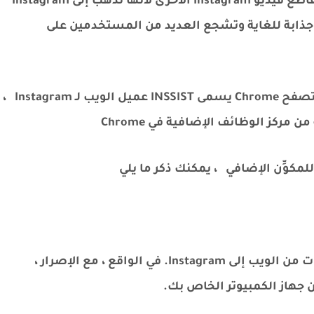
تتمتع Rails عمومًا بمشاهدات أعلى بكثير من مقاطع فيديو Instagram الأخرى لأنها تذهب إلى Instagram
 بها جذابة للغاية وتشجع العديد من المستخدمين على
البرنامج الذي سأقدمه هو في الواقع امتداد لمتصفح Chrome يسمى INSSIST عميل الويب لـ Instagram ،
ركز الوظائف الإضافية في Chrome
مكوِّن الإضافي ، يمكنك ذكر ما يلي
أرسل الصور ومقاطع الفيديو والقصص والبكرات من الويب إلى Instagram. في الواقع ، مع الإصرار ،
هاز الكمبيوتر الخاص بك.