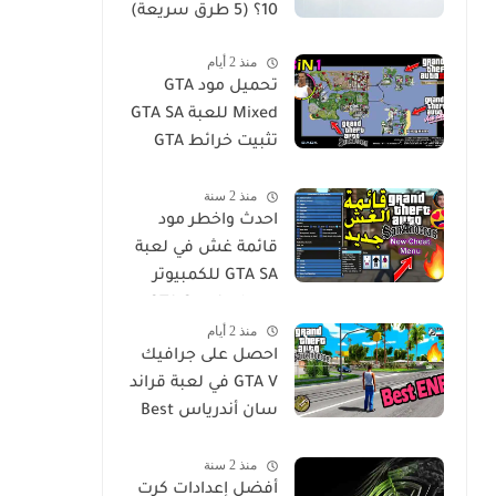
10؟ (5 طرق سريعة)
منذ 2 أيام
تحميل مود GTA
Mixed للعبة GTA SA
تثبيت خرائط GTA
Vice City و GTA3 مع
منذ 2 سنة
جميع الميزات في
احدث واخطر مود
لعبة San Andres
قائمة غش في لعبة
GTA SA للكمبيوتر
GTA San Andreas
منذ 2 أيام
Cheat Menu Mod
احصل على جرافيك
Free Download for
GTA V في لعبة قراند
PC
سان أندرياس Best
ENB Series
منذ 2 سنة
Graphics MOD -
أفضل إعدادات كرت
GTA Sa For